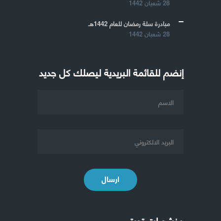
28 شعبان 1442
مبادرة سلة رمضان للعام 1442هـ
28 شعبان 1442
إنضم للقائمة البريدية ليصلك كل جديد
ارسال
منشورات تويتر