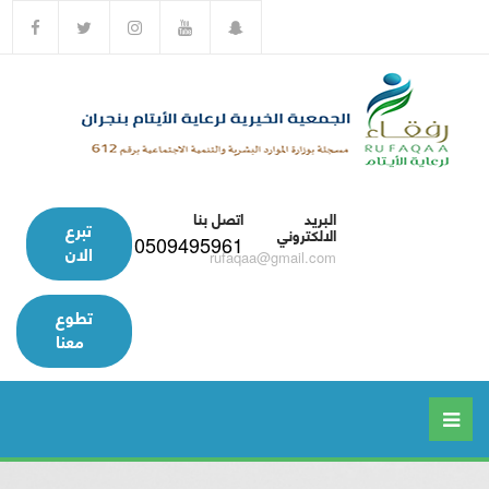
البريد
اتصل بنا
تبرع
الالكتروني
0509495961
الان
rufaqaa@gmail.com
تطوع
معنا