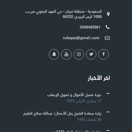
السعودية - منطقة نجران - حي الفهد الجنوبي ص.ب
1008 الرمز البريدي 66252
0509495961
rufaqaa@gmail.com
اخر الأخبار
دورة غسيل الأموال و تمويل الإرهاب
17 جمادى الأولى 1443
زيارة سعادة الشيخ رجل الأعمال/ عبدالله صالح العثيم
28 شعبان 1442
مبادرة سلة رمضان للعام 1442هـ