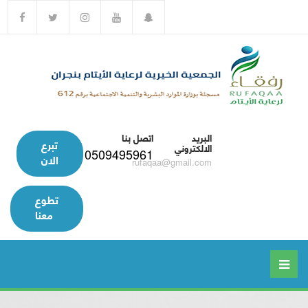
البريد
اتصل بنا
تبرع
الالكتروني
0509495961
الان
rufaqaa@gmail.com
تطوع
معنا