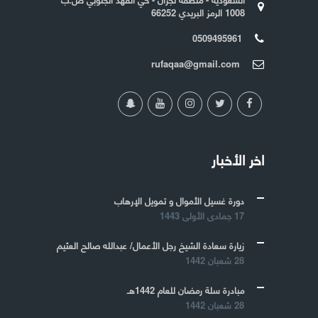
1008 الرمز البريدي 66252
0509495961
rufaqaa@gmail.com
اخر الأخبار
دورة غسيل الأموال و تمويل الإرهاب
17 جمادى الأولى 1443
زيارة سعادة الشيخ رجل الأعمال/ عبدالله صالح العثيم
28 شعبان 1442
مبادرة سلة رمضان للعام 1442هـ
28 شعبان 1442