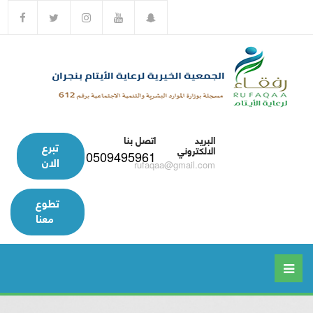
البريد
اتصل بنا
تبرع
الالكتروني
0509495961
الان
rufaqaa@gmail.com
تطوع
معنا