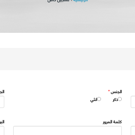
الجنس
*
الج
ذكر
انثي
كلمة المرور
الب