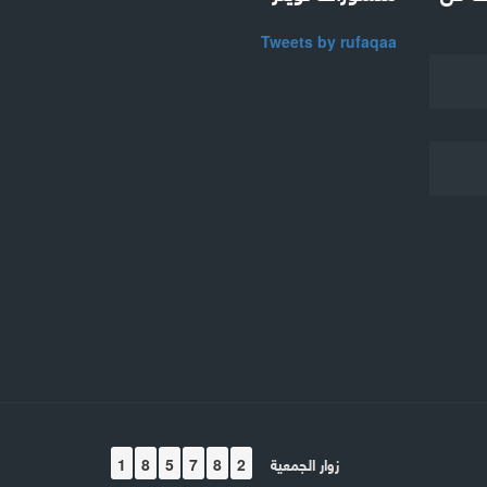
Tweets by rufaqaa
زوار الجمعية
1
8
5
7
8
2