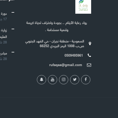
دورة 
17 جمادى الأولى 1443
رواد رعاية الأيتام .. بجودة واحتراف لحياة كريمة
وتنمية مستدامة .
زيارة
العثيم
السعودية - منطقة نجران - حي الفهد الجنوبي
28 شعبان 1442
ص.ب 1008 الرمز البريدي 66252
مبادرة
0509495961
28 شعبان 1442
rufaqaa@gmail.com