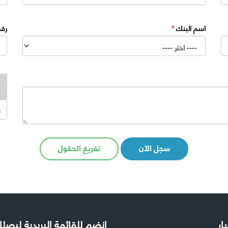
اسم البنك
*
رقم
سجل الآن
تفريغ الحقول
بار
إنضم للقائمة البريدية ليص