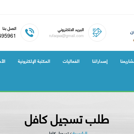
اتصل بنا
البريد الالكتروني
495961
rufaqaa@gmail.com
شاريعنا
إصداراتنا
الفعاليات
المكتبة الإلكترونية
الأخ
طلب تسجيل كافل
الرئيسية
تسجيل كافل