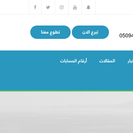
تبرع الان
تطوع معنا
0509
بار
المقالات
أرقام الحسابات