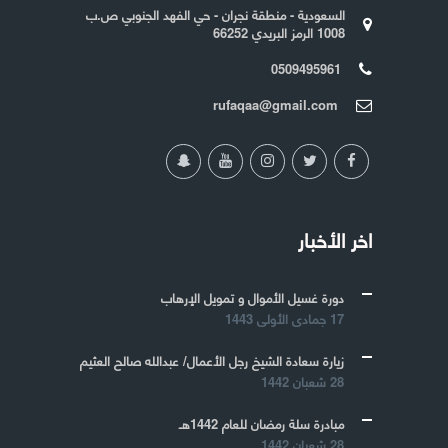
السعودية - منطقة نجران - حي الفهد الجنوبي ص.ب
1008 الرمز البريدي 66252
0509495961
rufaqaa@gmail.com
اخر الأخبار
دورة غسيل الأموال و تمويل الإرهاب
17 جمادى الأولى 1443
زيارة سعادة الشيخ رجل الأعمال/ عبدالله صالح العثيم
28 شعبان 1442
مبادرة سلة رمضان للعام 1442هـ
28 شعبان 1442