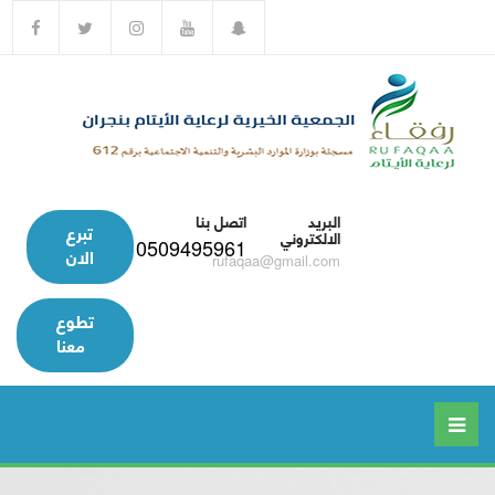
البريد
اتصل بنا
تبرع
الالكتروني
0509495961
الان
rufaqaa@gmail.com
تطوع
معنا