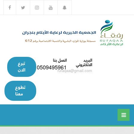
البريد
اتصل بنا
تبرع
الالكتروني
0509495961
الان
rufaqaa@gmail.com
تطوع
معنا