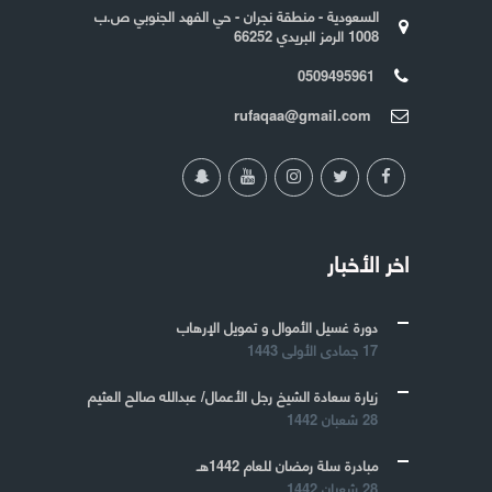
السعودية - منطقة نجران - حي الفهد الجنوبي ص.ب
1008 الرمز البريدي 66252
0509495961
rufaqaa@gmail.com
اخر الأخبار
دورة غسيل الأموال و تمويل الإرهاب
17 جمادى الأولى 1443
زيارة سعادة الشيخ رجل الأعمال/ عبدالله صالح العثيم
28 شعبان 1442
مبادرة سلة رمضان للعام 1442هـ
28 شعبان 1442