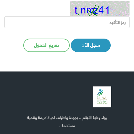
سجل الآن
تفريغ الحقول
رواد رعاية الأيتام .. بجودة واحتراف لحياة كريمة وتنمية
مستدامة .