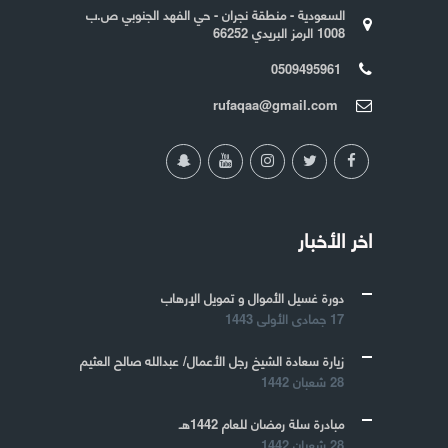
السعودية - منطقة نجران - حي الفهد الجنوبي ص.ب
1008 الرمز البريدي 66252
0509495961
rufaqaa@gmail.com
اخر الأخبار
دورة غسيل الأموال و تمويل الإرهاب
17 جمادى الأولى 1443
زيارة سعادة الشيخ رجل الأعمال/ عبدالله صالح العثيم
28 شعبان 1442
مبادرة سلة رمضان للعام 1442هـ
28 شعبان 1442