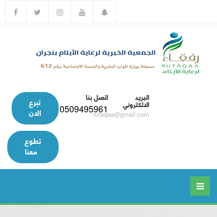
البريد
اتصل بنا
تبرع
الالكتروني
0509495961
الان
rufaqaa@gmail.com
تطوع
معنا