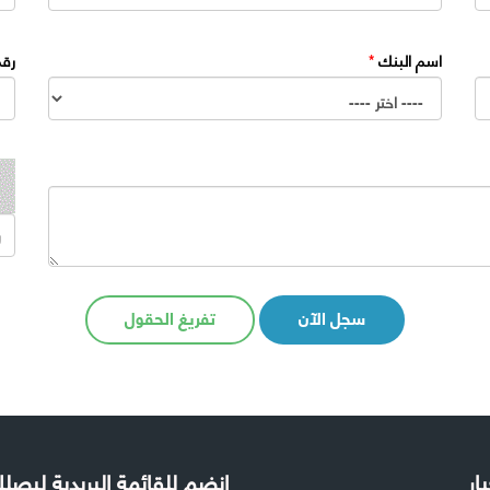
اسم البنك
*
رقم
سجل الآن
تفريغ الحقول
بار
إنضم للقائمة البريدية ليص