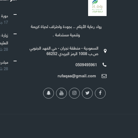
دورة 
17 جمادى الأولى 1443
رواد رعاية الأيتام .. بجودة واحتراف لحياة كريمة
وتنمية مستدامة .
زيارة
العثيم
السعودية - منطقة نجران - حي الفهد الجنوبي
28 شعبان 1442
ص.ب 1008 الرمز البريدي 66252
مبادرة
0509495961
28 شعبان 1442
rufaqaa@gmail.com