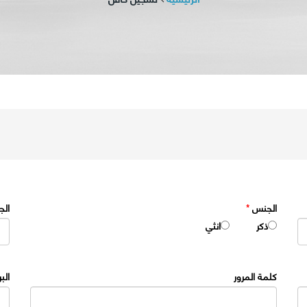
الجنس
*
الج
ذكر
انثي
كلمة المرور
الب