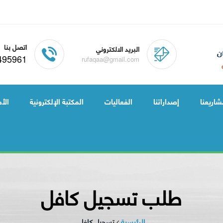
اتصل بنا
البريد الالكتروني
495961
rufaqaa@gmail.com
شاريعنا
إصداراتنا
الفعاليات
المكتبة الإلكترونية
الأخ
طلب تسجيل كافل
الرئيسية
تسجيل كافل