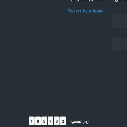
Tweets by rufaqaa
زوار الجمعية
1
8
5
7
8
2