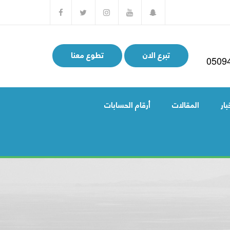
تبرع الان
تطوع معنا
0509
بار
المقالات
أرقام الحسابات