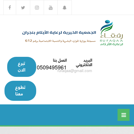
البريد
اتصل بنا
تبرع
الالكتروني
0509495961
الان
rufaqaa@gmail.com
تطوع
معنا