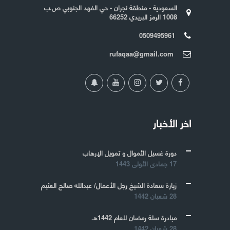
السعودية - منطقة نجران - حي الفهد الجنوبي ص.ب
1008 الرمز البريدي 66252
0509495961
rufaqaa@gmail.com
اخر الأخبار
دورة غسيل الأموال و تمويل الإرهاب
17 جمادى الأولى 1443
زيارة سعادة الشيخ رجل الأعمال/ عبدالله صالح العثيم
28 شعبان 1442
مبادرة سلة رمضان للعام 1442هـ
28 شعبان 1442