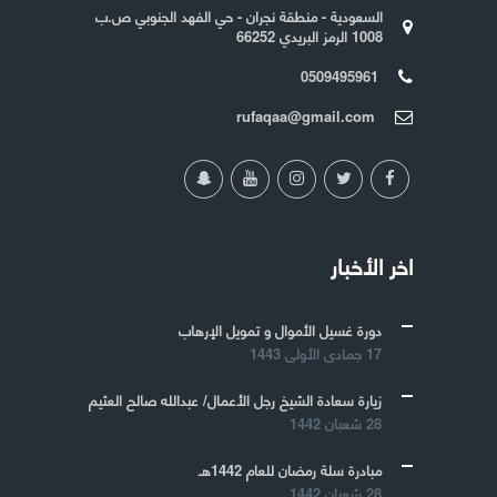
السعودية - منطقة نجران - حي الفهد الجنوبي ص.ب
1008 الرمز البريدي 66252
0509495961
rufaqaa@gmail.com
اخر الأخبار
دورة غسيل الأموال و تمويل الإرهاب
17 جمادى الأولى 1443
زيارة سعادة الشيخ رجل الأعمال/ عبدالله صالح العثيم
28 شعبان 1442
مبادرة سلة رمضان للعام 1442هـ
28 شعبان 1442