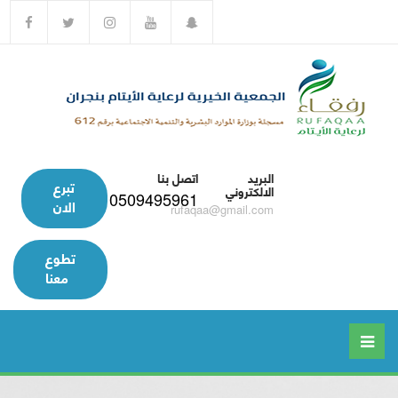
البريد
اتصل بنا
تبرع
الالكتروني
0509495961
الان
rufaqaa@gmail.com
تطوع
معنا