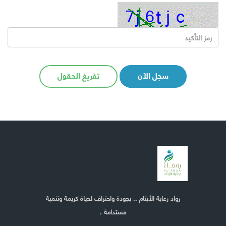
سجل الآن
تفريغ الحقول
رواد رعاية الأيتام .. بجودة واحتراف لحياة كريمة وتنمية
مستدامة .