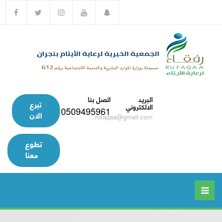
البريد
اتصل بنا
تبرع
الالكتروني
0509495961
الان
rufaqaa@gmail.com
تطوع
معنا