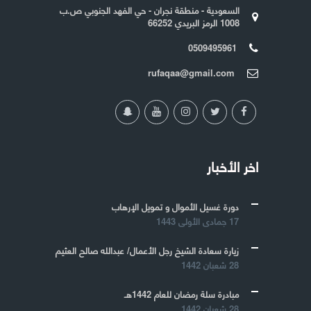
السعودية - منطقة نجران - حي الفهد الجنوبي ص.ب
1008 الرمز البريدي 66252
0509495961
rufaqaa@gmail.com
اخر الأخبار
دورة غسيل الأموال و تمويل الإرهاب
17 جمادى الأولى 1443
زيارة سعادة الشيخ رجل الأعمال/ عبدالله صالح العثيم
28 شعبان 1442
مبادرة سلة رمضان للعام 1442هـ
28 شعبان 1442