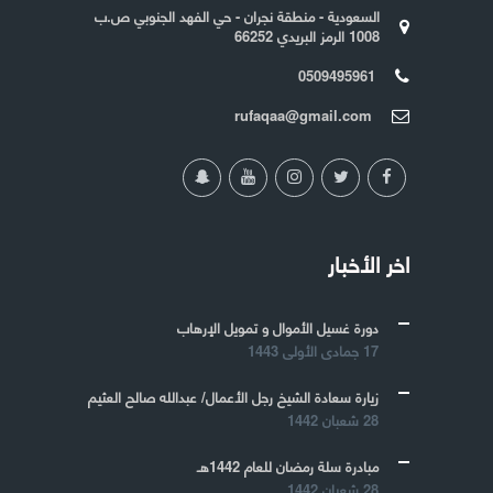
السعودية - منطقة نجران - حي الفهد الجنوبي ص.ب
1008 الرمز البريدي 66252
0509495961
rufaqaa@gmail.com
اخر الأخبار
دورة غسيل الأموال و تمويل الإرهاب
17 جمادى الأولى 1443
زيارة سعادة الشيخ رجل الأعمال/ عبدالله صالح العثيم
28 شعبان 1442
مبادرة سلة رمضان للعام 1442هـ
28 شعبان 1442