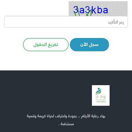
سجل الآن
تفريغ الحقول
رواد رعاية الأيتام .. بجودة واحتراف لحياة كريمة وتنمية
مستدامة .