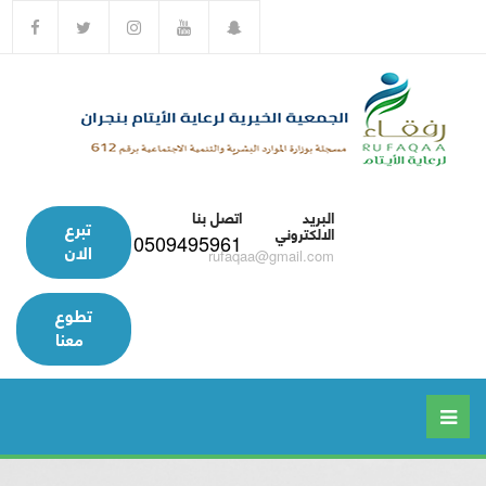
البريد
اتصل بنا
تبرع
الالكتروني
0509495961
الان
rufaqaa@gmail.com
تطوع
معنا