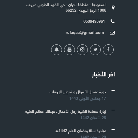
السعودية - منطقة نجران - حي الفهد الجنوبي ص.ب
1008 الرمز البريدي 66252
0509495961
rufaqaa@gmail.com
اخر الأخبار
دورة غسيل الأموال و تمويل الإرهاب
17 جمادى الأولى 1443
زيارة سعادة الشيخ رجل الأعمال/ عبدالله صالح العثيم
28 شعبان 1442
مبادرة سلة رمضان للعام 1442هـ
28 شعبان 1442