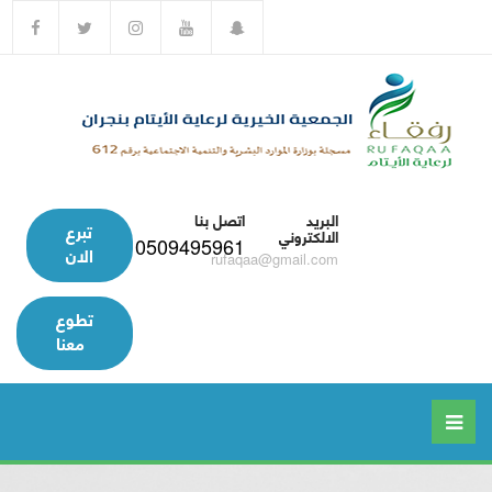
البريد
اتصل بنا
تبرع
الالكتروني
0509495961
الان
rufaqaa@gmail.com
تطوع
معنا