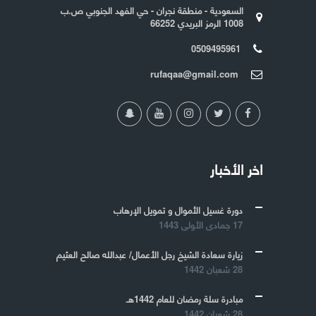
السعودية - منطقة نجران - حي الفهد الجنوبي ص.ب
1008 الرمز البريدي 66252
0509495961
rufaqaa@gmail.com
اخر الأخبار
دورة غسيل الأموال و تمويل الإرهاب
17 جمادى الأولى 1443
زيارة سعادة الشيخ رجل الأعمال/ عبدالله صالح العثيم
28 شعبان 1442
مبادرة سلة رمضان للعام 1442هـ
28 شعبان 1442