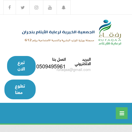
البريد
اتصل بنا
تبرع
الالكتروني
0509495961
الان
rufaqaa@gmail.com
تطوع
معنا