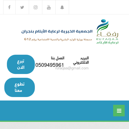
البريد
اتصل بنا
تبرع
الالكتروني
0509495961
الان
rufaqaa@gmail.com
تطوع
معنا