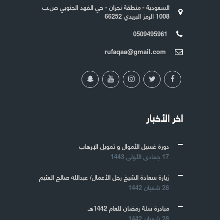
السعودية - منطقة نجران - حي الفهد الجنوبي ص.ب
1008 الرمز البريدي 66252
0509495961
rufaqaa@gmail.com
اخر الأخبار
دورة غسيل الأموال و تمويل الإرهاب
17 جمادى الأولى 1443
زيارة سعادة الشيخ رجل الأعمال/ عبدالله صالح العثيم
28 شعبان 1442
مبادرة سلة رمضان للعام 1442هـ
28 شعبان 1442