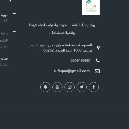
دورة 
17 جمادى الأولى 1443
رواد رعاية الأيتام .. بجودة واحتراف لحياة كريمة
وتنمية مستدامة .
زيارة
العثيم
السعودية - منطقة نجران - حي الفهد الجنوبي
28 شعبان 1442
ص.ب 1008 الرمز البريدي 66252
مبادرة
0509495961
28 شعبان 1442
rufaqaa@gmail.com