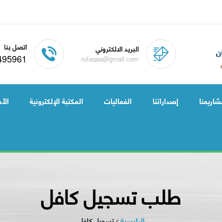
اتصل بنا
البريد الالكتروني
495961
rufaqaa@gmail.com
شاريعنا
إصداراتنا
الفعاليات
المكتبة الإلكترونية
الأخ
طلب تسجيل كافل
الرئيسية
تسجيل كافل