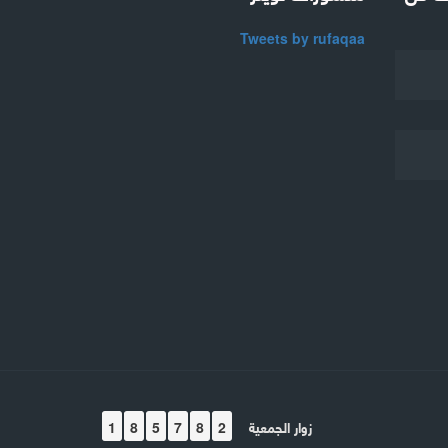
Tweets by rufaqaa
زوار الجمعية
1
8
5
7
8
2