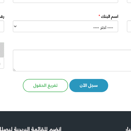
اسم البنك
*
رقم
سجل الآن
تفريغ الحقول
بار
إنضم للقائمة البريدية ليص