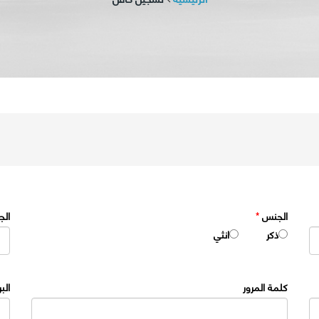
الجنس
*
الج
ذكر
انثي
كلمة المرور
الب