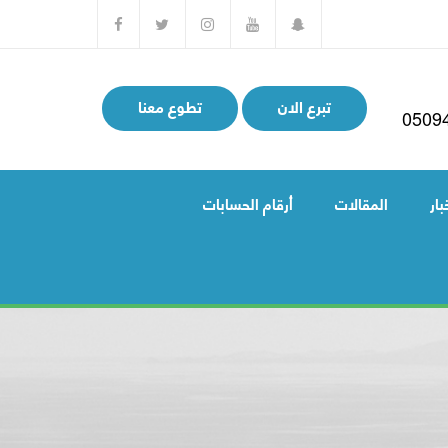
تبرع الان
تطوع معنا
0509
بار
المقالات
أرقام الحسابات